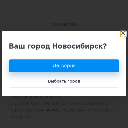
ГК «Поляков»
Ваш город Новосибирск?
Группа компаний «Поляков», в которую входит
ООО «Специализированный застройщик Первый»,
Да, верно
создана в 2022 году. Основатель — Илья Поляков,
известный и авторитетный застройщик,
Выбрать город
заместитель председателя комитета по
строительству Законодательного собрания
Новосибирской области.
ГК «Поляков» занимается проектированием и
строительством жилых, социальных и спортивных
объектов.