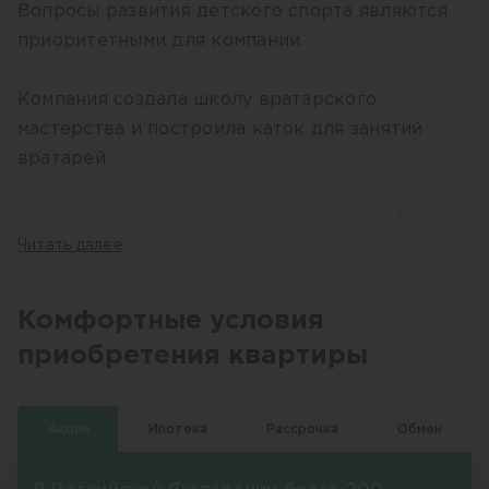
Вопросы развития детского спорта являются
приоритетными для компании.
Компания создала школу вратарского
мастерства и построила каток для занятий
вратарей.
Создание школы фигурного катания им. В.
Кудрявцева
Читать далее
Создание условий для воспитания будущего
Комфортные условия
спортивного резерва
приобретения квартиры
Акции
Ипотека
Рассрочка
Обмен