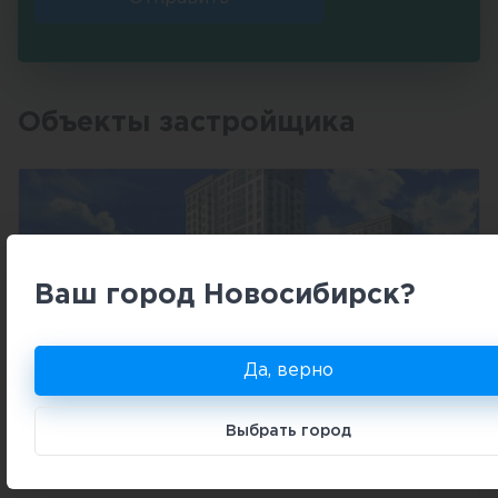
Объекты застройщика
Ваш город Новосибирск?
Да, верно
2
III 2025
от 110 000
₽
за м
«Оптимисты»
Выбрать город
Новосибирск
Ленинский