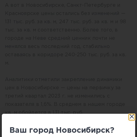
А вот в Новосибирске, Санкт-Петербурге и
Красноярске цены остались без изменений —
131 тыс. руб. за кв. м, 247 тыс. руб. за кв. м и 98
тыс. за кв. м соответственно. Более того, в
городе на Неве средний ценник почти не
менялся весь последний год, стабильно
оставаясь в коридоре 240-250 тыс. руб. за кв.
м.
Аналитики отметили закрепление динамики
цен в Новосибирске — цены на первичку за
третий квартал 2023 г. не изменились с
показателя в 1,6%. В среднем в нашем городе
кв. м обойдется в 131 тыс. руб.
Ваш город Новосибирск?