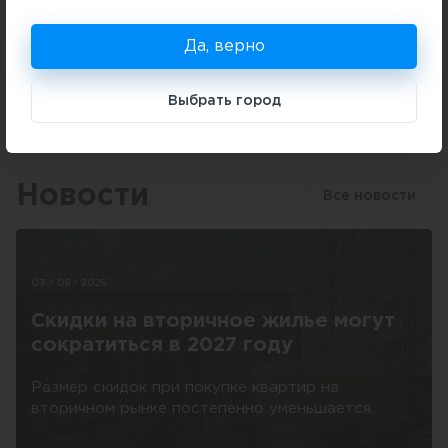
Консультация специалиста
Да, верно
Поделиться
Выбрать город
Новости
Все новости
03 / 08 / 2026
Скидки на вторичное жилье могут
сократиться в 2027 году
Размер скидок при покупке квартир на
вторичном рынке постепенно уменьшается.