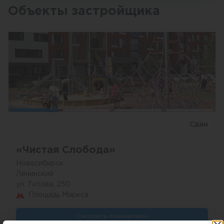
Объекты застройщика
Сдан
«Чистая Слобода»
Новосибирск
Ленинский
ул. Титова, 250
Площадь Маркса
Смотреть планировки