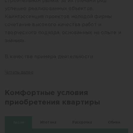
строительном рынке, за их плечами ряд
успешно реализованных объектов.
Квинтэссенция проектов молодой фирмы
сочетание высокого качества работ и
творческого подхода, основанных на опыте и
знаниях.
В качестве примера деятельности
застройщика можно назвать «Горки
Академпарка», малоэтажный жилой комплекс в
Читать далее
окружении природы, с зелеными рощами
между кварталов. Здания рассчитаны на
Комфортные условия
небольшое число уютных квартир с
приобретения квартиры
просторными прихожими и панорамным
остеклением. Для клиентов, предпочитающих
отдельно стоящие дома, построены коттеджи.
Акции
Ипотека
Рассрочка
Обмен