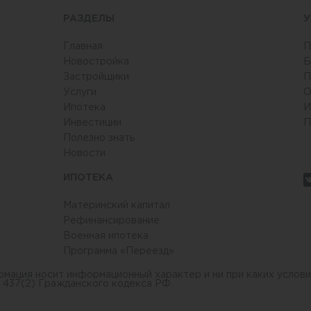
РАЗДЕЛЫ
У
Главная
П
Новостройка
Б
Застройщики
П
Услуги
О
6
Ипотека
И
Инвестиции
П
Полезно знать
Новости
ИПОТЕКА
Материнский капитал
Рефинансирование
Военная ипотека
Программа «Переезд»
рмация носит информационный характер и ни при каких услови
 437(2) Гражданского кодекса РФ.