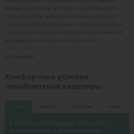
разнообразного назначения: многоэтажные
жилые комплексы и объекты малоэтажного
строительства, административные здания,
торгово-развлекательные и деловые центры,
отделения банков и объекты промышленного
назначения, станции технического
обслуживания автомобилей и торгово-
выставочные залы.
Читать далее
Значительный вклад группы компаний
БАУТЕХНИК отмечен мэрией г. Новосибирска и
Комфортные условия
Правительством Новосибирской области за
приобретения квартиры
высокопрофессионально проделанную работу
по завершению строительства проблемных
домов. Уже введены два таких объекта в
Акции
Ипотека
Рассрочка
Обмен
Заельцовском и Центральном районах г.
Новосибирска. В стадии реализации еще два
В Российской Федерации более 200
проекта – в Центральном и Кировском районах.
крупных банков и несколько тысяч