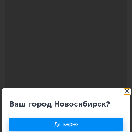
Ваш город Новосибирск?
Комфортные условия
Да, верно