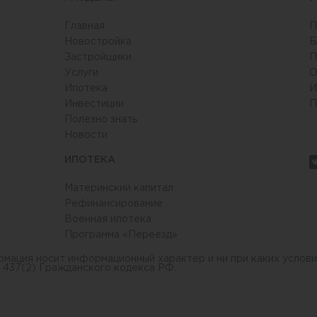
Главная
П
Новостройка
Б
Застройщики
П
Услуги
О
6
Ипотека
И
Инвестиции
П
Полезно знать
Новости
ИПОТЕКА
Материнский капитал
Рефинансирование
Военная ипотека
Программа «Переезд»
рмация носит информационный характер и ни при каких услови
 437(2) Гражданского кодекса РФ.