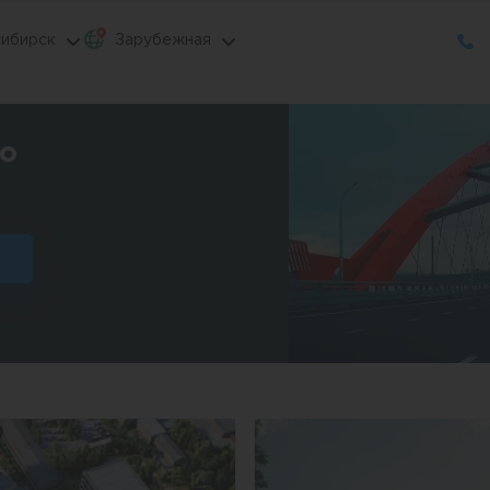
ибирск
Зарубежная
ро