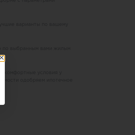
 форме с параметрами
учшие варианты по вашему
 по выбранным вами жилым
о комфортные условия у
димости одобряем ипотечное