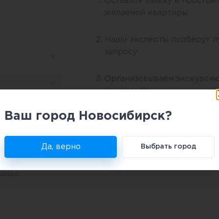
Оставить заявку в простой
желаемой квартиры
Наши эксперты подберут л
запросу
Организовываем экскурсию
комплексам
Ваш город Новосибирск?
Согласовываем максимальн
застройщика и при необхо
решение
Да, верно
Выбрать город
ерждаете свое
данных