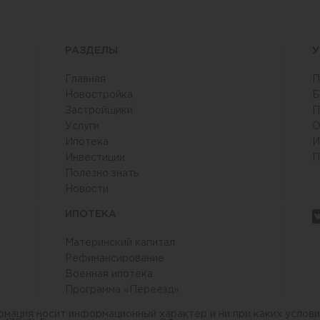
РАЗДЕЛЫ
У
Главная
П
Новостройка
Б
Застройщики
П
Услуги
О
6
Ипотека
И
Инвестиции
П
Полезно знать
Новости
ИПОТЕКА
Материнский капитал
Рефинансирование
Военная ипотека
Программа «Переезд»
рмация носит информационный характер и ни при каких услови