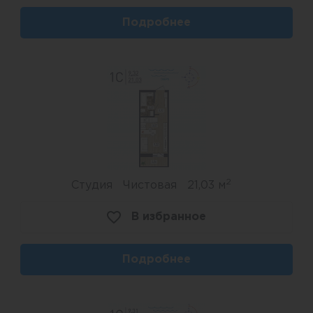
хватит всем! Мы учли всё для безопасного
Подробнее
хранения автомобиля. Парковки находятся на
огороженной территории под присмотром
камер видеонаблюдения. Трансляцию можно
посмотреть через приложение на смартфоне,
запись хранится – 7 суток.
2
Студия
Чистовая
21,03 м
В избранное
Подробнее