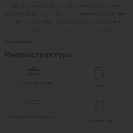
открываться вид на зеленые насаждения или
водоем. Дорога до центра Левобережья займет
15 – 20 минут. Собственная дорога соединяет
«Радугу Сибири» с выездом на Станционную.
Читать далее
Комфорт в окружении
Инфраструктура
природы!
Масштабное озеленение
Детская площадка
Школа
Для формирования уютной среды в наших
дворах мы привлекаем профессиональных
ландшафтных дизайнеров. Сотни квадратных
Территория ограждена
метров зеленого газона, цветники и
Детский сад
альпийские горки, крупномерные ели, клены,