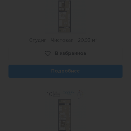
плитки, установлены светодиодные
светильники с датчиками движения.
Витражные входные
группы
2
Студия
Чистовая
20,93 м
В избранное
Дополнительный источник света – это
витражные входные группы. Это не только
красивый и современный дизайн, но и
Подробнее
дополнительное удобство. Ведь вход в
подъезд выполнен в одном уровне с тротуаром.
Детские площадки
В наших дворах установлено несколько
детских комплексов, рассчитанных на ребят