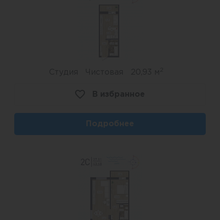
Экоокна из сосны
Во всех квартирах установлены современные
деревянные окна с 2-камерным стеклопакетом.
В отличие от пластиковых аналогов они не
2
Студия
Чистовая
20,93 м
выделяют вредных веществ. Благодаря
способности дерева «дышать», они лучше
В избранное
сохраняют тепло зимой и прохладу летом.
Подробнее
Управляющая компания
КЖЭК «Горский» занимается обслуживанием
домов более 10 лет. Профессиональные
специалисты с большим стажем работы,
собственный парк уборочной техники и
аварийно-диспетчерская служба.