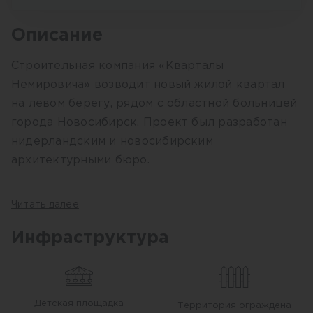
Описание
Строительная компания «Кварталы
Немировича» возводит новый жилой квартал
на левом берегу, рядом с областной больницей
города Новосибирск. Проект был разработан
нидерландским и новосибирским
архитектурными бюро.
ЖК «Кварталы Немировича» будет состоять из
Читать далее
корпусов, объединенных стилобатами с
коммерческими помещениями. Этажность
Инфраструктура
четырех корпусов - от 7 до 24 этажей, также
проектом предусмотрены три подземных
уровня - один будет обустроен кладовыми
Детская площадка
Территория ограждена
помещениями, а остальные два этажа