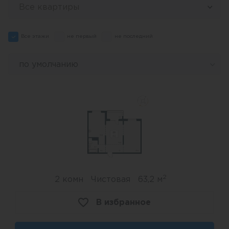
Все квартиры
расположенный в окружении станет еще
одним живописным парком для отдыха.<br>
<br>
Все этажи
не первый
не последний
Всего в 2 минутах пешего пути находится
остановка общественного транспорта.
по умолчанию
Удобный выезд на ул. Кедровая, а также 12
минут на автомобиле до пл. Калинина. До
крупного продуктового магазина всего 5 минут
пешего пути.
2
2 комн
Чистовая
63,2 м
В избранное