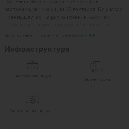
Это масштабный проект комплексной
застройки, занимающий 28 гектаров. Ключевое
преимущество - в расположении, квартал
находится не просто рядом, а буквально в
окружении зеленого массива. Свежий воздух,
Читать далее
Скачать презентацию ЖК
тишина, ощущение комфорта и спокойствия
каждый день – и все это у вас дома.<br>
Инфраструктура
<br>
Изюминкой нового эко-квартала станет
прогулочный бульвар, который будет
Детская площадка
проходить между жилых домов вдоль всего
Зелёная зона
комплекса. Неспешные прогулки раскроют
достоинства зеленых насаждений,
представленных хвойными и лиственными
породами взрослых деревьев. Березы и
Спортивная площадка
благородные ели подчеркнут природные
особенности эко-квартала, а лесной массив,