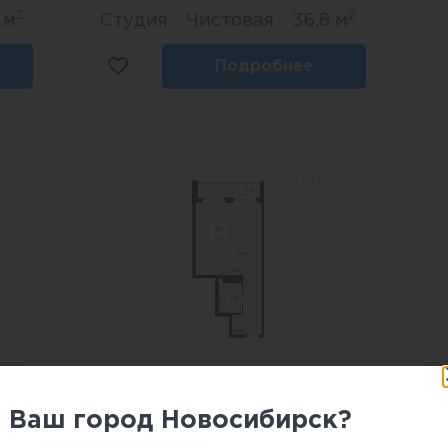
2
2
 м
Студия
Чистовая
36,8 м
Подробнее
2
2
 м
1 комн
Чистовая
46,92 м
Ваш город Новосибирск?
Подробнее