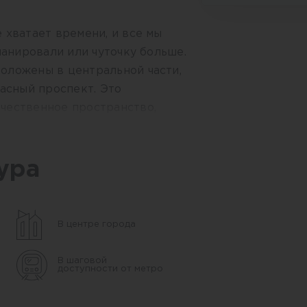
 хватает времени, и все мы
ланировали или чуточку больше.
оложены в центральной части,
расный проспект. Это
чественное пространство,
я и жить в ритме города.
ная инфраструктура –
, ВУЗы, салоны, рестораны,
ура
нальная застройка создаст
лее разнообразную,
м. Для жителя здесь есть все,
В центре города
ура, здесь можно работать,
ь, начать бизнес, строить
В шаговой
доступности от метро
аниматься спортом, учиться и
центре города. Для