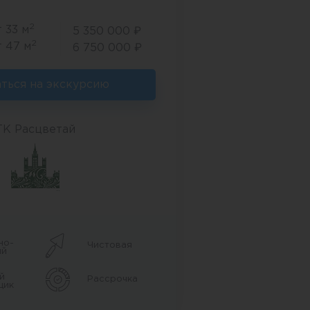
2
т 33 м
5 350 000 ₽
2
т 47 м
6 750 000 ₽
аться на экскурсию
ГК Расцветай
но-
Чистовая
ый
й
Рассрочка
щик