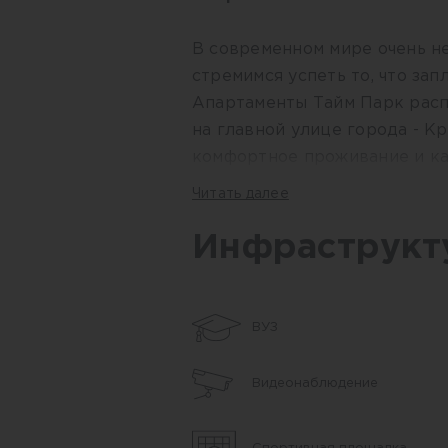
В современном мире очень не
стремимся успеть то, что зап
Апартаменты Тайм Парк расп
на главной улице города - К
комфортное проживание и ка
позволяющее экономить врем
Читать далее
Здесь доступна вся централь
крупнейшие торговые центры
Инфраструкт
места отдыха. Многофункцио
новую городскую среду — бо
интенсивную по коммуникация
ВУЗ
вся необходимая инфраструкт
общаться, комфортно отдыхат
Видеонаблюдение
добрососедские отношения, з
при этом находится в самом 