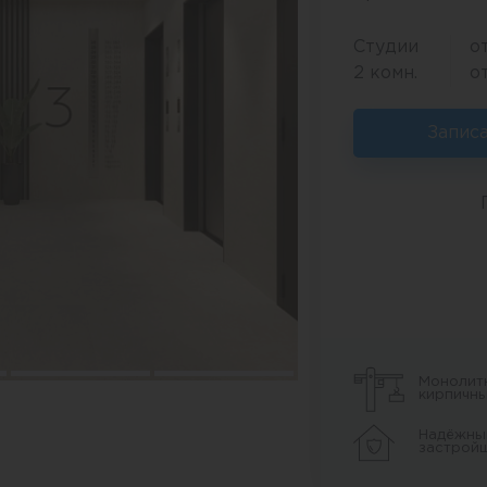
Студии
о
2 комн.
о
Запис
Монолит
кирпичн
Надёжны
застрой