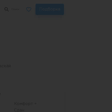
Подборка
Поиск
вская
е
Комфорт +
Сдан