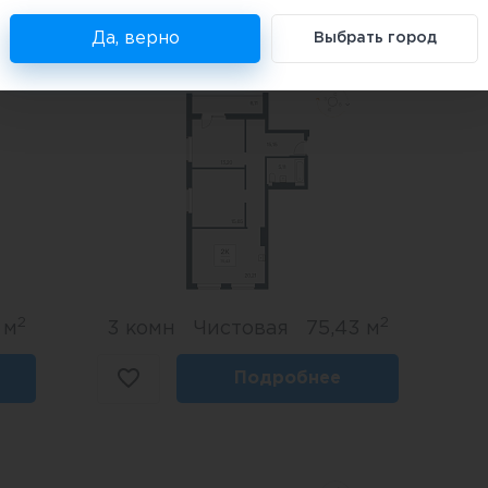
Да, верно
Выбрать город
2
2
 м
3 комн
Чистовая
75,43 м
Подробнее