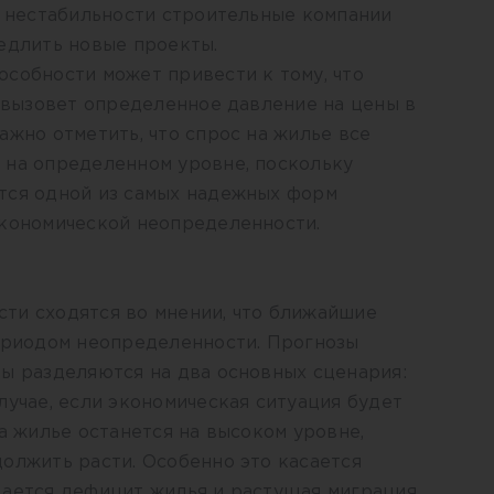
х нестабильности строительные компании
едлить новые проекты.
собности может привести к тому, что
о вызовет определенное давление на цены в
ажно отметить, что спрос на жилье все
 на определенном уровне, поскольку
тся одной из самых надежных форм
экономической неопределенности.
ти сходятся во мнении, что ближайшие
периодом неопределенности. Прогнозы
ы разделяются на два основных сценария:
лучае, если экономическая ситуация будет
на жилье останется на высоком уровне,
олжить расти. Особенно это касается
дается дефицит жилья и растущая миграция