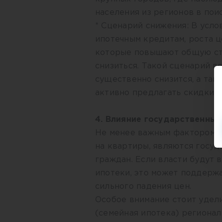
населения из регионов в пои
* Сценарий снижения: В усло
ипотечным кредитам, роста ц
которые повышают общую сто
снизиться. Такой сценарий в
существенно снизится, а так
активно предлагать скидки и
4. Влияние государственны
Не менее важным фактором, 
на квартиры, являются госу
граждан. Если власти будут
ипотеки, это может поддержа
сильного падения цен.
Особое внимание стоит удел
(семейная ипотека) региона