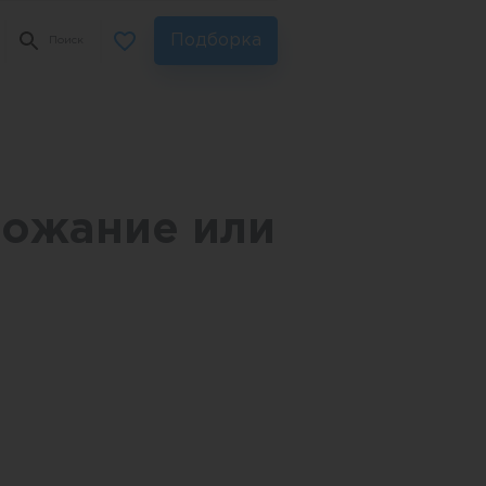
Подборка
Поиск
рожание или