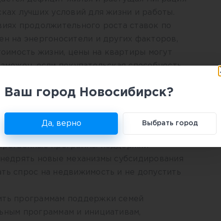
сках лучших условий для жизни и работы.
виях продолжительного роста ставок по
ен на энергоносители и других факторов,
имость жизни, цены на квартиры могут
озможен, если покупательская способность
же если строительные компании начнут
Ваш город Новосибирск?
 акции, чтобы стимулировать спрос.
х программ
Да, верно
Выбрать город
который может повлиять на динамику цен
дарственные программы поддержки
 внедрять новые механизмы субсидирования
ть спрос на недвижимость и не допустить
ить программам поддержки семей
льным программам и инициативам,