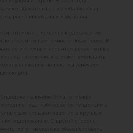
я ситуация в стране. В 2025 году
живает значительные колебания из-за
сти, роста инфляции и изменения
сти, это может привести к удорожанию
жно отразится на стоимости новостроек. В
авок по ипотечным кредитам делает жилье
х слоев населения, что может уменьшить
сторону снижения, но пока мы замечаем
шение цен.
 подвержен влиянию баланса между
последние годы наблюдается тенденция к
упных для продажи квартир в крупных
 к их подорожанию. С другой стороны,
оекты могут несколько сбалансировать