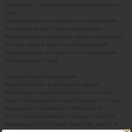
наследство с учетом долгов или отказаться от
него.
Если нотариус не исполнил эту обязанность,
его действия могут быть обжалованы.
Например, если наследник принял наследство
и позже узнал о долге, о котором не был
предупрежден, это может стать основанием
для судебного спора.
Срок для принятия решения
При вступлении в наследство важно
использовать шестимесячный срок со дня
смерти наследодателя для проверки состава
имущества и возможных обязательств.
За это время наследнику следует получить
информацию об активах, кредитах, долгах и