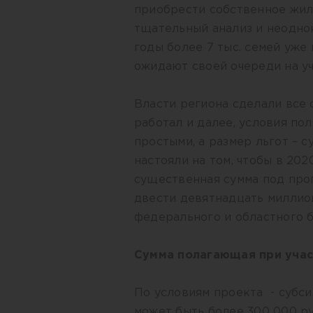
приобрести собственное жиль
тщательный анализ и неоднок
годы более 7 тыс. семей уже
ожидают своей очереди на уч
Власти региона сделали все о
работал и далее, условия по
простыми, а размер льгот – 
настояли на том, чтобы в 20
существенная сумма под прог
двести девятнадцать миллио
федерального и областного 
Сумма полагающая при учас
По условиям проекта - субси
может быть более 300 000 ру