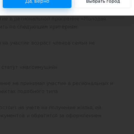
Да, верно
Выбрать город
стие в региональной программе «Молодая
дить по следующим критериям:
я на участие возраст членов семьи не
т статут «малоимущий»
ранее не принимал участие в региональных и
ектах подобного типа.
остоит на учете на получение жилья, ей
окументов и обратится за оформлением