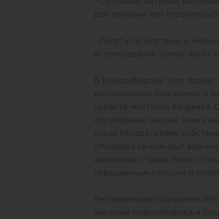
- Субсидии, которые выделя
для покупки или строительс
- Льготы по ипотеке, а имен
использование суммы льгот к
В Новосибирске этот проект 
региональная программа, а ф
средств местного бюджета. 
популярным, многие семьи в
стали обладателями собствен
«Молодая семья» был времен
населения страны была столь
повышенным спросом и приоб
Региональная программа «Мо
жителей Новосибирска и су