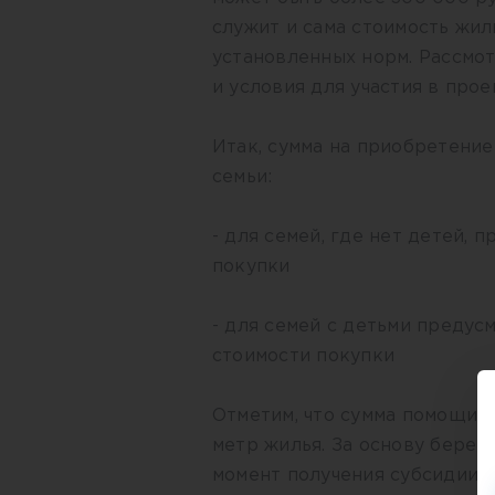
служит и сама стоимость жил
установленных норм. Рассмо
и условия для участия в прое
Итак, сумма на приобретение
семьи:
- для семей, где нет детей,
покупки
- для семей с детьми предус
стоимости покупки
Отметим, что сумма помощи б
метр жилья. За основу берет
момент получения субсидии. С