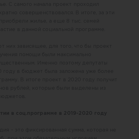
е. С самого начала проект проходил
ратно совершенствовался. В итоге, за эти
 приобрели жилье, а еще 8 тыс. семей
астие в данной социальной программе.
т них зависящее, для того, что бы проект
лучения помощи были максимально
существенным. Именно поэтому депутаты
20 году в бюджет была заложена уже более
рамму. В итоге проект в 2020 году получит
нов рублей, которые были выделены из
бюджетов.
тии в соц.программе в 2019-2020 году
дия – это фиксированная сумма, которая не
б., при этом обязательным условием