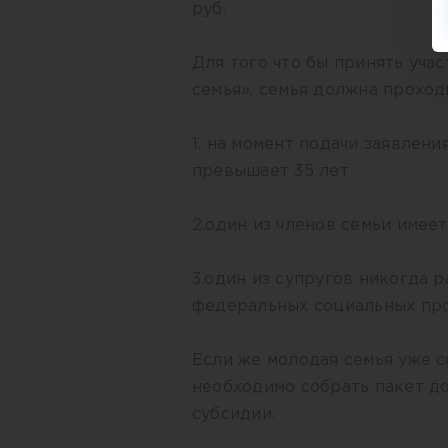
руб.
Для того что бы принять уча
семья», семья должна прохо
1. на момент подачи заявлени
превышает 35 лет
2.один из членов семьи имее
3.один из супругов никогда 
федеральных социальных про
Если же молодая семья уже с
необходимо собрать пакет д
субсидии.