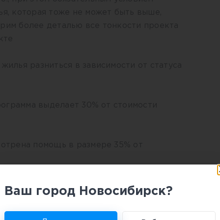
ья, которая тоже не может быть выше,
трим более деталью все тонкости проекта
кте
 жилья разниться в зависимости от статуса
 программа выделает 30% от стоимости
мотрена помощь в размере 35% от
удет зависеть от цены за один квадратный
Ваш город Новосибирск?
ся средний показатель по региону на
ейчас этот показатель составляет – 35 345