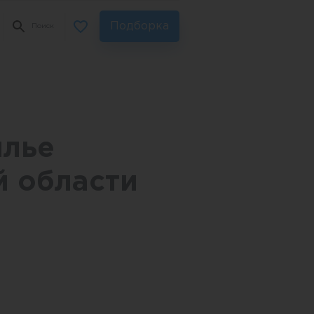
Подборка
Поиск
илье
 области