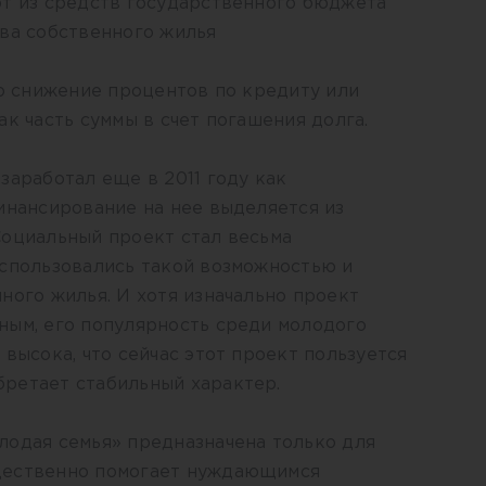
ют из средств государственного бюджета
тва собственного жилья
но снижение процентов по кредиту или
ак часть суммы в счет погашения долга.
заработал еще в 2011 году как
инансирование на нее выделяется из
Социальный проект стал весьма
оспользовались такой возможностью и
ного жилья. И хотя изначально проект
ным, его популярность среди молодого
 высока, что сейчас этот проект пользуется
ретает стабильный характер.
лодая семья» предназначена только для
щественно помогает нуждающимся