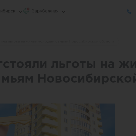
ибирск
Зарубежная
ояли льготы на жилье молодым семьям Новосибирской области
тстояли льготы на ж
мьям Новосибирской