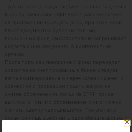
- р/с продавца, куда следует перевести деньги
К слову, заявление ПФР будет рассматривать
на протяжении тридцати дней, при этом, если
пакет документов будет не полным,
пенсионный фонд самостоятельно запрашивает
недостающие документы в компетентных
органах.
После того, как пенсионный фонд переведет
средства на счет продавца, в банке следует
взять подтверждение о перечислении денег и
совместно с продавцом подать запрос на
снятие обременения. Когда из ЕГРН придет
выписка о том, что обременение снято, можно
считать сделку свершившейся. Покупателю
остаётся лишь выполнить свое обязательство, а
именно в течении шести месяцев оформить