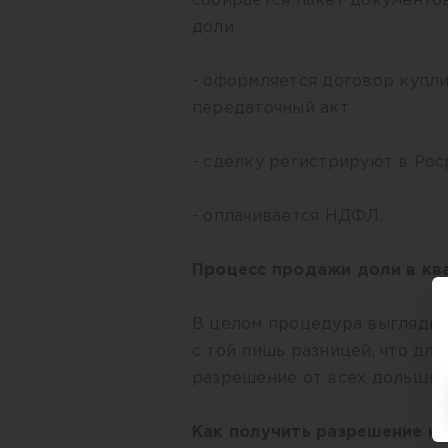
собирается пакет документо
доли
- оформляется договор купли
передаточный акт
- сделку регистрируют в Ро
- оплачивается НДФЛ.
Процесс продажи доли в кв
В целом процедура выглядит 
с той лишь разницей, что дл
разрешение от всех дольщик
Как получить разрешение н