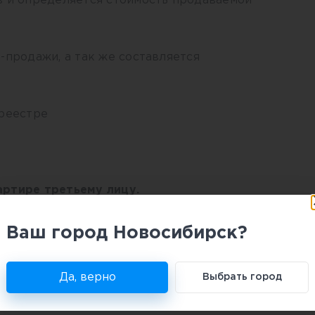
в и определяется стоимость продаваемой
-продажи, а так же составляется
среестре
артире третьему лицу.
точно так же, как и продажа содольщику,
Ваш город Новосибирск?
я совершения сделки потребуется
ов.
Да, верно
Выбрать город
а продажу своей доли третьему лицу?