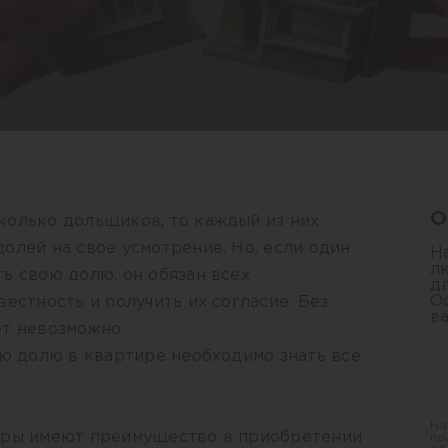
О
колько дольщиков, то каждый из них
олей на свое усмотрение. Но, если один
Н
л
ь свою долю, он обязан всех
д
О
естность и получить их согласие. Без
в
ет невозможно.
ою долю в квартире необходимо знать все
На
иры имеют преимущество в приобретении
по