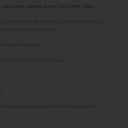
 продажи своей доли третьему лицу.
ех содольщиков или иное доказательство,
о предстоящей продаже
ех сторон сделки
ельство о гос.регистрации
и
сли сделка совершается собственником-