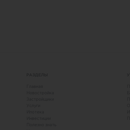
РАЗДЕЛЫ
У
Главная
П
Новостройка
Б
Застройщики
П
Услуги
О
6
Ипотека
И
Инвестиции
П
Полезно знать