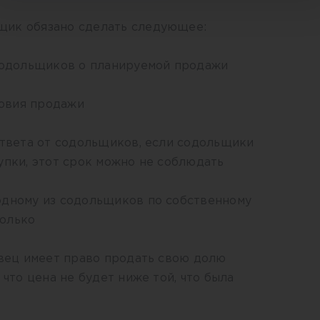
щик обязано сделать следующее:
 содольщиков о планируемой продажи
ловия продажи
ответа от содольщиков, если содольщики
упки, этот срок можно не соблюдать
одному из содольщиков по собственному
колько
авец имеет право продать свою долю
 что цена не будет ниже той, что была