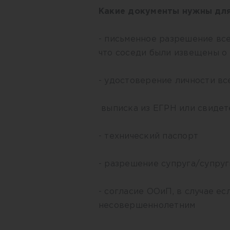
Какие документы нужны для
- письменное разрешение вс
что соседи были извещены 
- удостоверение личности вс
выписка из ЕГРН или свидет
- технический паспорт
- разрешение супруга/супруг
- согласие ООиП, в случае е
несовершеннолетним