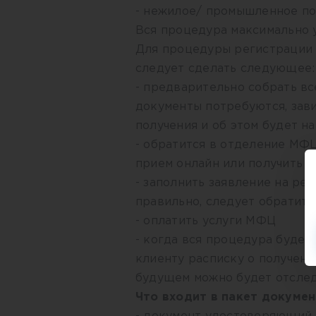
- нежилое/ промышленное п
Вся процедура максимально 
Для процедуры регистрации 
следует сделать следующее:
- предварительно собрать в
документы потребуются, зави
получения и об этом будет н
- обратится в отделение МФЦ.
прием онлайн или получить 
- заполнить заявление на ре
правильно, следует обратить
- оплатить услуги МФЦ
- когда вся процедура буде
клиенту расписку о полученн
будущем можно будет отслед
Что входит в пакет докумен