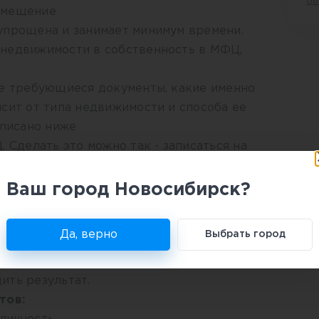
об
омещение
упрощена и занимает минимум времени.
недвижимости в собственность в МФЦ,
се требующиеся документы, какие именно
сит от типа недвижимости и способа ее
аписано ниже
 Сделать это можно так - записаться на
талон непосредственно в самом центре
гистрацию. Что бы написать заявление
Ваш город Новосибирск?
ся к сотруднику МФЦ.
Да, верно
Выбрать город
т совершена, сотрудник МФЦ выдает
ых документах и номер дела, по нему в
ить результат.
тов: