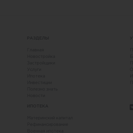
РАЗДЕЛЫ
У
Главная
П
Новостройка
Б
Застройщики
П
Услуги
О
6
Ипотека
И
Инвестиции
П
Полезно знать
Новости
ИПОТЕКА
Материнский капитал
Рефинансирование
Военная ипотека