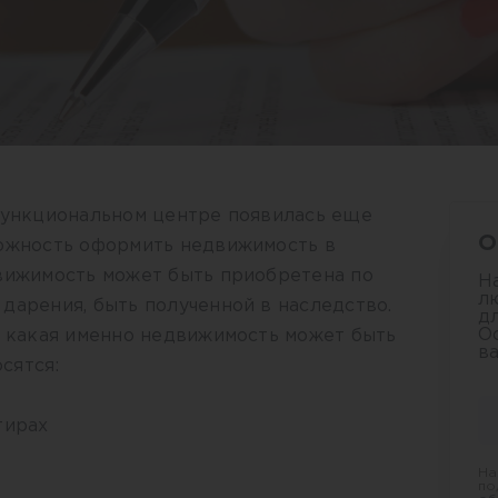
офункциональном центре появилась еще
О
можность оформить недвижимость в
движимость может быть приобретена по
Н
л
дарения, быть полученной в наследство.
д
О
, какая именно недвижимость может быть
в
сятся:
тирах
На
по